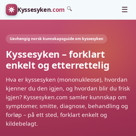
Kyssesyken
.com
☰
🔍
Uavhengig norsk kunnskapsguide om kyssesyken
Kyssesyken – forklart
enkelt og etterrettelig
Hva er kyssesyken (mononukleose), hvordan
kjenner du den igjen, og hvordan blir du frisk
igjen? Kyssesyken.com samler kunnskap om
symptomer, smitte, diagnose, behandling og
forløp – på ett sted, forklart enkelt og
kildebelagt.