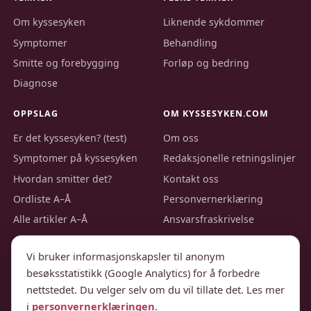
Om kyssesyken
Liknende sykdommer
Symptomer
Behandling
Smitte og forebygging
Forløp og bedring
Diagnose
OPPSLAG
OM KYSSESYKEN.COM
Er det kyssesyken? (test)
Om oss
Symptomer på kyssesyken
Redaksjonelle retningslinjer
Hvordan smitter det?
Kontakt oss
Ordliste A–Å
Personvernerklæring
Alle artikler A–Å
Ansvarsfraskrivelse
Bildekreditt
Vi bruker informasjonskapsler til anonym
besøksstatistikk (Google Analytics) for å forbedre
nettstedet. Du velger selv om du vil tillate det. Les mer
© 2026 Kyssesyken.com · Utgitt av Nordic Webinvest Ltd · Ansvarlig
i
personvernerklæringen
.