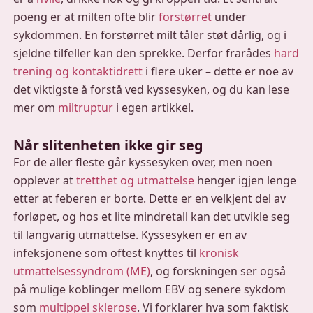
poeng er at milten ofte blir
forstørret
under
sykdommen. En forstørret milt tåler støt dårlig, og i
sjeldne tilfeller kan den sprekke. Derfor frarådes
hard
trening og kontaktidrett
i flere uker – dette er noe av
det viktigste å forstå ved kyssesyken, og du kan lese
mer om
miltruptur
i egen artikkel.
Når slitenheten ikke gir seg
For de aller fleste går kyssesyken over, men noen
opplever at
tretthet og utmattelse
henger igjen lenge
etter at feberen er borte. Dette er en velkjent del av
forløpet, og hos et lite mindretall kan det utvikle seg
til langvarig utmattelse. Kyssesyken er en av
infeksjonene som oftest knyttes til
kronisk
utmattelsessyndrom (ME)
, og forskningen ser også
på mulige koblinger mellom EBV og senere sykdom
som
multippel sklerose
. Vi forklarer hva som faktisk