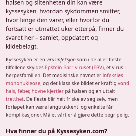
halsen og slitenheten din kan være
kyssesyken, hvordan sykdommen smitter,
hvor lenge den varer, eller hvorfor du
fortsatt er utmattet uker etterpå, finner du
svaret her – samlet, oppdatert og
kildebelagt.
Kyssesyken er en
virusinfeksjon
som i de aller fleste
tilfellene skyldes
Epstein-Barr-viruset (EBV)
, et virus i
herpesfamilien. Det medisinske navnet er
infeksiøs
mononukleose
, og det klassiske bildet er kraftig
vond
hals
,
feber
,
hovne kjertler
på halsen og en uttalt
tretthet
. De fleste blir helt friske av seg selv, men
forløpet kan være langtrukkent, og enkelte får
komplikasjoner. Målet vårt er å gjøre dette begripelig.
Hva finner du på Kyssesyken.com?