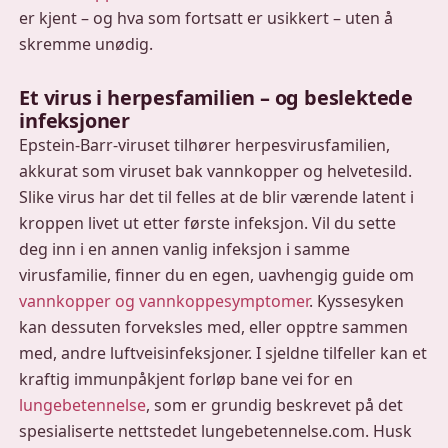
er kjent – og hva som fortsatt er usikkert – uten å
skremme unødig.
Et virus i herpesfamilien – og beslektede
infeksjoner
Epstein-Barr-viruset tilhører herpesvirusfamilien,
akkurat som viruset bak vannkopper og helvetesild.
Slike virus har det til felles at de blir værende latent i
kroppen livet ut etter første infeksjon. Vil du sette
deg inn i en annen vanlig infeksjon i samme
virusfamilie, finner du en egen, uavhengig guide om
vannkopper og vannkoppesymptomer
. Kyssesyken
kan dessuten forveksles med, eller opptre sammen
med, andre luftveisinfeksjoner. I sjeldne tilfeller kan et
kraftig immunpåkjent forløp bane vei for en
lungebetennelse
, som er grundig beskrevet på det
spesialiserte nettstedet lungebetennelse.com. Husk