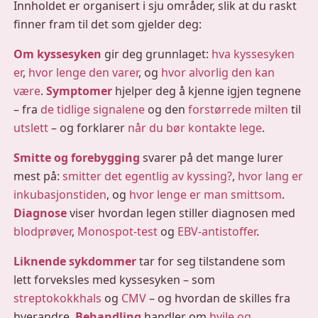
Innholdet er organisert i sju områder, slik at du raskt
finner fram til det som gjelder deg:
Om kyssesyken
gir deg grunnlaget:
hva kyssesyken
er
,
hvor lenge den varer
, og
hvor alvorlig den kan
være
.
Symptomer
hjelper deg å kjenne igjen tegnene
– fra
de tidlige signalene
og den
forstørrede milten
til
utslett
– og forklarer
når du bør kontakte lege
.
Smitte og forebygging
svarer på det mange lurer
mest på:
smitter det egentlig av kyssing?
,
hvor lang er
inkubasjonstiden
, og
hvor lenge er man smittsom
.
Diagnose
viser hvordan legen stiller diagnosen med
blodprøver
,
Monospot-test
og
EBV-antistoffer
.
Liknende sykdommer
tar for seg tilstandene som
lett forveksles med kyssesyken – som
streptokokkhals
og
CMV
– og hvordan de skilles fra
hverandre.
Behandling
handler om
hvile og