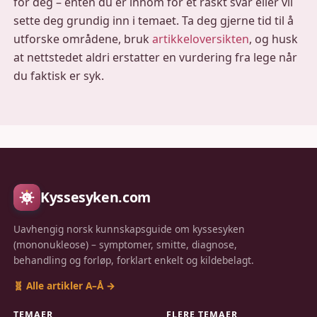
for deg – enten du er innom for et raskt svar eller vil
sette deg grundig inn i temaet. Ta deg gjerne tid til å
utforske områdene, bruk
artikkeloversikten
, og husk
at nettstedet aldri erstatter en vurdering fra lege når
du faktisk er syk.
Kyssesyken.com
Uavhengig norsk kunnskapsguide om kyssesyken
(mononukleose) – symptomer, smitte, diagnose,
behandling og forløp, forklart enkelt og kildebelagt.
🧬 Alle artikler A–Å →
TEMAER
FLERE TEMAER