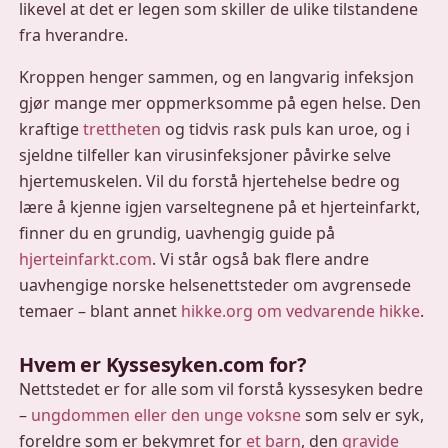
likevel at det er legen som skiller de ulike tilstandene
fra hverandre.
Kroppen henger sammen, og en langvarig infeksjon
gjør mange mer oppmerksomme på egen helse. Den
kraftige
trettheten
og tidvis rask puls kan uroe, og i
sjeldne tilfeller kan virusinfeksjoner påvirke selve
hjertemuskelen. Vil du forstå hjertehelse bedre og
lære å kjenne igjen varseltegnene på et hjerteinfarkt,
finner du en grundig, uavhengig guide på
hjerteinfarkt.com
. Vi står også bak flere andre
uavhengige norske helsenettsteder om avgrensede
temaer – blant annet
hikke.org om vedvarende hikke
.
Hvem er Kyssesyken.com for?
Nettstedet er for alle som vil forstå kyssesyken bedre
–
ungdommen eller den unge voksne
som selv er syk,
foreldre som er bekymret for
et barn
, den
gravide