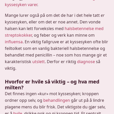
kyssesyken varer
.
Mange lurer også på om det de har i det hele tatt
er
kyssesyken, eller om det er noe annet. Den vonde
halsen kan lett forveksles med
halsbetennelse med
streptokokker
, og feber og verk kan minne om
influensa
. En viktig fallgruve er at kyssesyken ofte blir
feiltolket som en vanlig bakteriell halsbetennelse og
behandlet med penicillin – noe som hos mange gir et
karakteristisk
utslett
. Derfor er riktig
diagnose
så
viktig.
Hvorfor er hvile så viktig – og hva med
milten?
Det finnes ingen «kur» mot kyssesyken; kroppen
ordner opp selv, og
behandlingen
går ut på å lindre
plagene mens du blir frisk. Det viktigste du gjør selv,
er å
hvile
, drikke nok og gi kroppen tid. Et sentralt