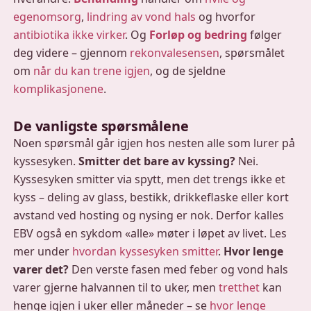
egenomsorg
,
lindring av vond hals
og hvorfor
antibiotika ikke virker
. Og
Forløp og bedring
følger
deg videre – gjennom
rekonvalesensen
, spørsmålet
om
når du kan trene igjen
, og de sjeldne
komplikasjonene
.
De vanligste spørsmålene
Noen spørsmål går igjen hos nesten alle som lurer på
kyssesyken.
Smitter det bare av kyssing?
Nei.
Kyssesyken smitter via spytt, men det trengs ikke et
kyss – deling av glass, bestikk, drikkeflaske eller kort
avstand ved hosting og nysing er nok. Derfor kalles
EBV også en sykdom «alle» møter i løpet av livet. Les
mer under
hvordan kyssesyken smitter
.
Hvor lenge
varer det?
Den verste fasen med feber og vond hals
varer gjerne halvannen til to uker, men
tretthet
kan
henge igjen i uker eller måneder – se
hvor lenge